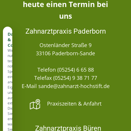
heute einen Termin bei
uns
Zahnarztpraxis Paderborn
Datenschutz
&
Ostenländer Straße 9
Cookies
Wir
33106 Paderborn-Sande
nutzen
technisch
notwendige
Telefon (05254) 6 65 88
Speicherung,
eine
Telefax (05254) 9 38 71 77
anonyme
E-Mail sande@zahnarzt-hochstift.de
Eigenstatistik
und
ausgewählte
Praxiszeiten & Anfahrt
externe
Dienste.
Sie
entscheiden,
was
Zahnarztpraxis Büren
Sie