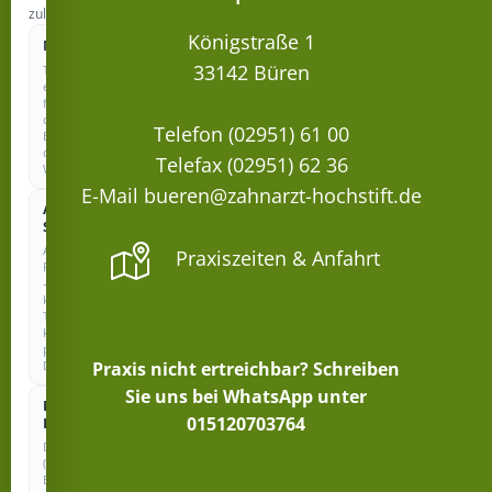
zulassen.
Königstraße 1
Notwendig
IMMER AKTIV
33142 Büren
Technisch
erforderlich
für
den
Telefon (02951) 61 00
Betrieb
der
Telefax (02951) 62 36
Website.
E-Mail bueren@zahnarzt-hochstift.de
Anonyme
COOKIELOS
Statistik
Anonyme
Praxiszeiten & Anfahrt
Reichweitenmessung
–
kein
Tracking,
keine
personenbezogenen
Daten.
Praxis nicht ertreichbar? Schreiben
Sie uns bei WhatsApp unter
Externe
015120703764
Dienste
Drittanbieter
(z.
B.